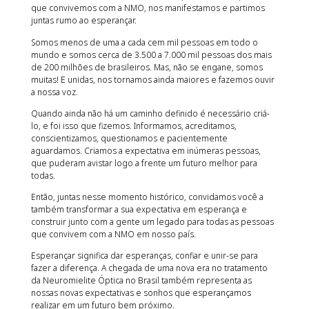
que convivemos com a NMO, nos manifestamos e partimos
juntas rumo ao esperançar.
Somos menos de uma a cada cem mil pessoas em todo o
mundo e somos cerca de 3.500 a 7.000 mil pessoas dos mais
de 200 milhões de brasileiros. Mas, não se engane, somos
muitas! E unidas, nos tornamos ainda maiores e fazemos ouvir
a nossa voz.
Quando ainda não há um caminho definido é necessário criá-
lo, e foi isso que fizemos. Informamos, acreditamos,
conscientizamos, questionamos e pacientemente
aguardamos. Criamos a expectativa em inúmeras pessoas,
que puderam avistar logo a frente um futuro melhor para
todas.
Então, juntas nesse momento histórico, convidamos você a
também transformar a sua expectativa em esperança e
construir junto com a gente um legado para todas as pessoas
que convivem com a NMO em nosso país.
Esperançar significa dar esperanças, confiar e unir-se para
fazer a diferença. A chegada de uma nova era no tratamento
da Neuromielite Óptica no Brasil também representa as
nossas novas expectativas e sonhos que esperançamos
realizar em um futuro bem próximo.