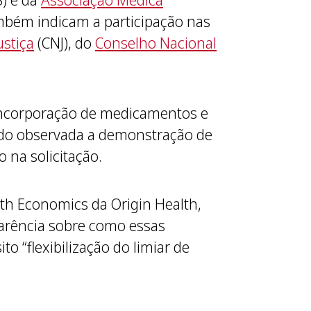
) e da
Associação Médica
mbém indicam a participação nas
ustiça
(CNJ), do
Conselho Nacional
incorporação de medicamentos e
endo observada a demonstração de
o na solicitação.
lth Economics da Origin Health,
parência sobre como essas
o “flexibilização do limiar de