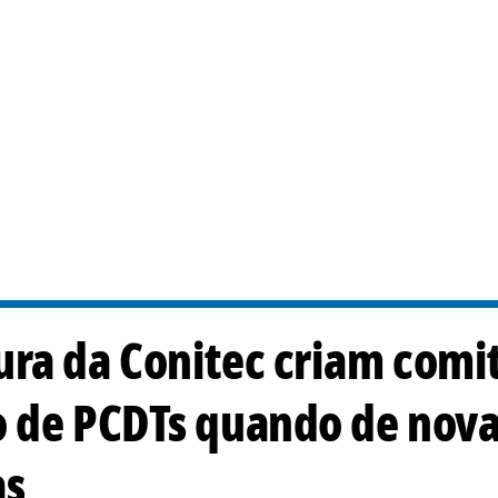
ra da Conitec criam comit
o de PCDTs quando de nov
as