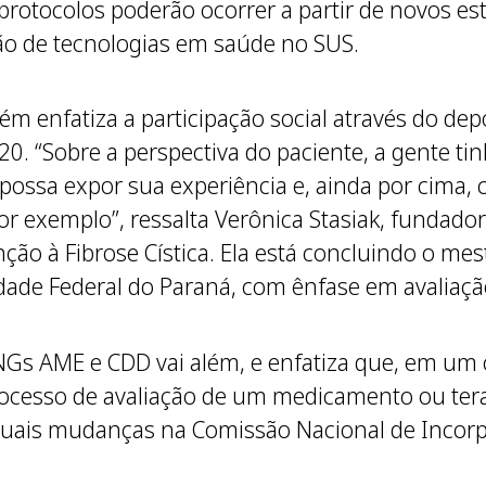
 protocolos poderão ocorrer a partir de novos est
são de tecnologias em saúde no SUS.
m enfatiza a participação social através do de
020. “Sobre a perspectiva do paciente, a gente t
ossa expor sua experiência e, ainda por cima, co
por exemplo”, ressalta Verônica Stasiak, fundado
tenção à Fibrose Cística. Ela está concluindo o m
idade Federal do Paraná, com ênfase em avaliaç
s AME e CDD vai além, e enfatiza que, em um ce
rocesso de avaliação de um medicamento ou tera
tuais mudanças na Comissão Nacional de Incorp