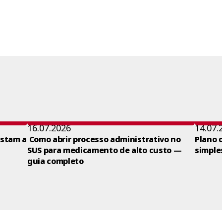
16.07.2026
14.07.
ustam a
Como abrir processo administrativo no
Plano 
SUS para medicamento de alto custo —
simple
guia completo