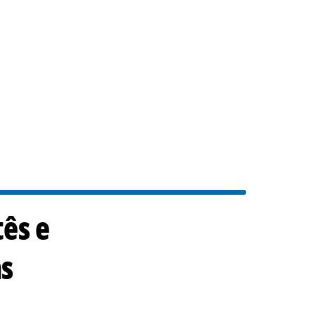
ês e
as