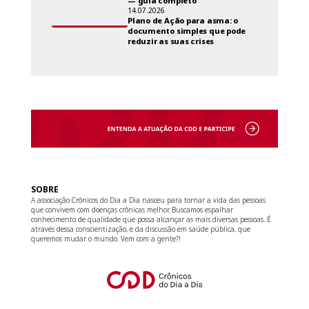
— guia completo
14.07.2026
Plano de Ação para asma: o
documento simples que pode
reduzir as suas crises
SOBRE
A associação Crônicos do Dia a Dia nasceu para tornar a vida das pessoas
que convivem com doenças crônicas melhor. Buscamos espalhar
conhecimento de qualidade que possa alcançar as mais diversas pessoas. É
através dessa conscientização, e da discussão em saúde pública, que
queremos mudar o mundo. Vem com a gente?!