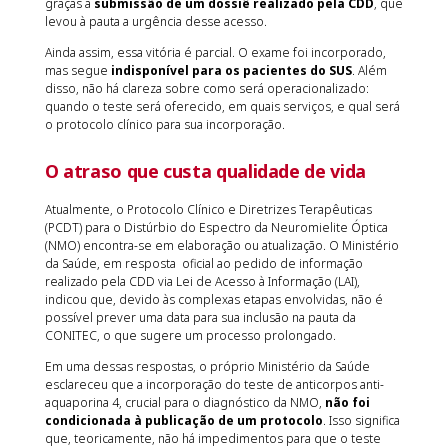
graças à
submissão de um dossiê realizado pela CDD
, que
levou à pauta a urgência desse acesso.
Ainda assim, essa vitória é parcial. O exame foi incorporado,
mas segue
indisponível para os pacientes do SUS
. Além
disso, não há clareza sobre como será operacionalizado:
quando o teste será oferecido, em quais serviços, e qual será
o protocolo clínico para sua incorporação.
O atraso que custa qualidade de vida
Atualmente, o Protocolo Clínico e Diretrizes Terapêuticas
(PCDT) para o Distúrbio do Espectro da Neuromielite Óptica
(NMO) encontra-se em elaboração ou atualização. O Ministério
da Saúde, em resposta oficial ao pedido de informação
realizado pela CDD via Lei de Acesso à Informação (LAI),
indicou que, devido às complexas etapas envolvidas, não é
possível prever uma data para sua inclusão na pauta da
CONITEC, o que sugere um processo prolongado.
Em uma dessas respostas, o próprio Ministério da Saúde
esclareceu que a incorporação do teste de anticorpos anti-
aquaporina 4, crucial para o diagnóstico da NMO,
não foi
condicionada à publicação de um protocolo
. Isso significa
que, teoricamente, não há impedimentos para que o teste