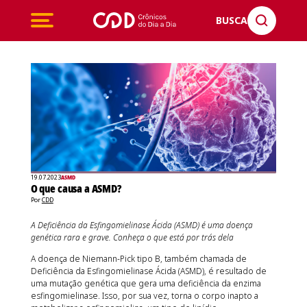
BUSCA
19.07.2023
ASMD
O que causa a ASMD?
Por
CDD
A Deficiência da Esfingomielinase Ácida (ASMD) é uma doença
genética rara e grave. Conheça o que está por trás dela
A doença de Niemann-Pick tipo B, também chamada de
Deficiência da Esfingomielinase Ácida (ASMD), é resultado de
uma mutação genética que gera uma deficiência da enzima
esfingomielinase. Isso, por sua vez, torna o corpo inapto a