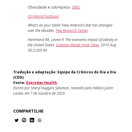
Obesidade e sobrepeso.
OMS
.
CIA World Factbook
What’s on your table? How America’s diet has changed
over the decades.
Pew Research Center
.
Hammond RA, Levine R. The economic impact of obesity in
the United States.
Diabetes Metab Syndr Obes
. 2010 Aug
30;3:285-95.
Tradução e adaptação: Equipe da Crônicos do Dia a Dia
(CDD)
Fonte:
Everyday Health
Escrito por Sheryl Huggins Salomon, revisado pelo médico Justin
Laube, em 7 de outubro de 2020.
COMPARTILHE