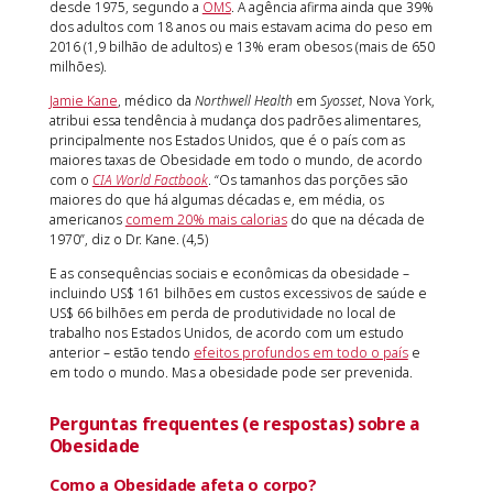
desde 1975, segundo a
OMS
. A agência afirma ainda que 39%
dos adultos com 18 anos ou mais estavam acima do peso em
2016 (1,9 bilhão de adultos) e 13% eram obesos (mais de 650
milhões).
Jamie Kane
, médico da
Northwell Health
em
Syosset
, Nova York,
atribui essa tendência à mudança dos padrões alimentares,
principalmente nos Estados Unidos, que é o país com as
maiores taxas de Obesidade em todo o mundo, de acordo
com o
CIA World Factbook
. “Os tamanhos das porções são
maiores do que há algumas décadas e, em média, os
americanos
comem 20% mais calorias
do que na década de
1970”, diz o Dr. Kane. (4,5)
E as consequências sociais e econômicas da obesidade –
incluindo US$ 161 bilhões em custos excessivos de saúde e
US$ 66 bilhões em perda de produtividade no local de
trabalho nos Estados Unidos, de acordo com um estudo
anterior – estão tendo
efeitos profundos em todo o país
e
em todo o mundo. Mas a obesidade pode ser prevenida.
Perguntas frequentes (e respostas) sobre a
Obesidade
Como a Obesidade afeta o corpo?