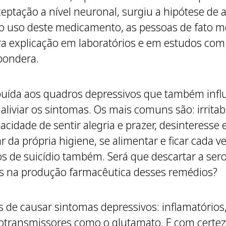
ceptação a nível neuronal, surgiu a hipótese de
do uso deste medicamento, as pessoas de fato m
a explicação em laboratórios e em estudos com
pondera.
ibuída aos quadros depressivos que também infl
liviar os sintomas. Os mais comuns são: irritab
acidade de sentir alegria e prazer, desinteresse
r da própria higiene, se alimentar e ficar cada v
 de suicídio também. Será que descartar a ser
s na produção farmacêutica desses remédios?
 de causar sintomas depressivos: inflamatórios,
rotransmissores como o glutamato. E com certe