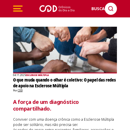
BUSCA
04.11.2025
ESCLEROSE MÚLTIPLA
O que muda quando o olhar é coletivo: O papel das redes
de apoio na Esclerose Múltipla
Por
CDD
A força de um diagnóstico
compartilhado.
Conviver com uma doença crônica como a Esclerose Múltipla
pode ser solitário, mas não precisa ser.
As redes de apoio entre pacientes, familiares, associações e