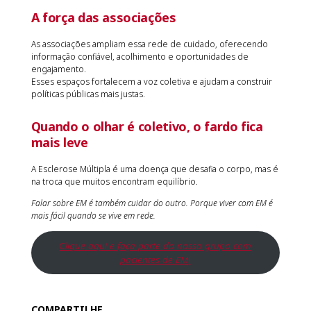
A força das associações
As associações ampliam essa rede de cuidado, oferecendo
informação confiável, acolhimento e oportunidades de
engajamento.
Esses espaços fortalecem a voz coletiva e ajudam a construir
políticas públicas mais justas.
Quando o olhar é coletivo, o fardo fica
mais leve
A Esclerose Múltipla é uma doença que desafia o corpo, mas é
na troca que muitos encontram equilíbrio.
Falar sobre EM é também cuidar do outro. Porque viver com EM é
mais fácil quando se vive em rede.
C
lique aqui e faça parte do nosso grupo com
pacientes de EM
!
COMPARTILHE