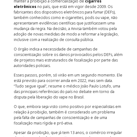
manter a proibição à comercialização de
cigarros
eletrônicos
no país, que está em vigor desde 2009. Os
fabricantes dos dispositivos eletrônicos para fumar (DEFs),
também conhecidos como e-cigarettes, pods ou vape, não
apresentaram evidências científicas que justificassem uma
mudança da regra. Na decisão, a Anvisa também votou pela
adoção de novas medidas de modo a reformar a legislação,
inclusive com a realização de consulta pública.
O órgão indica a necessidade de campanhas de
conscientização sobre os danos provocados pelos DEFs, além
de projetos mais estruturados de fiscalização por parte das
autoridades policiais.
Esses passos, porém, só virão em um segundo momento. Ele
está previsto para ocorrer ainda em 2022, mas sem data.
“Tudo segue igual”, resume o médico João Paulo Lotufo, uma
das principais referências do país no debate em torno da
disputa pela liberação do vape no Brasil.
O que, embora seja visto como positivo por especialistas em
relação à proibição, também é considerado um problema
pela falta de campanhas de conscientização e de uma
fiscalização mais rígida e pró-ativa.
Apesar da proibição, que já tem 13 anos, o comércio irregular