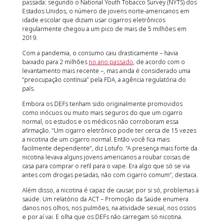
passada: segundo o National Youth Tobacco Survey (NYTS) dos
Estados Unidos, o número de jovens norte-americanos em
idade escolar que diziam usar cigarros eletrônicos
regularmente chegou a um pico de mais de 5 milhões em
2019.
Com a pandemia, o consumo caiu drasticamente – havia
baixado para 2 milhões
no ano passado
, de acordo com o
levantamento mais recente –, mas ainda é considerado uma
“preocupação contínua” pela FDA, a agência regulatória do
país.
Embora os DEFs tenham sido originalmente promovidos
como inócuos ou muito mais seguros do que um cigarro
normal, os estudos e os médicos não corroboram essa
afirmação. “Um cigarro eletrônico pode ter cerca de 15 vezes
a nicotina de um cigarro normal. Então você fica mais
facilmente dependente”, diz Lotufo. “A presença mais forte da
nicotina levava alguns jovens americanos a roubar coisas de
casa para comprar o refil para o vape. Era algo que só se via
antes com drogas pesadas, não com cigarro comum”, destaca.
Além disso, a nicotina é capaz de causar, por si só, problemas à
saúde. Um relatório da ACT – Promoção da Saúde enumera
danos nos olhos, nos pulmões, na atividade sexual, nos ossos
e por aí vai. E olha que os DEFs não carregam só nicotina.