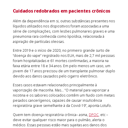
Cuidados redobrados em pacientes crônicos
Além da dependência em si, outras substâncias presentes nos
líquidos utilizados nos dispositivos foram associadas a uma
série de complicações, com lesões pulmonares graves e uma
pneumonia rara conhecida como lipoídica, relacionada à
aspiração de partículas oleosas.
Entre 2019 e o início de 2020, no primeiro grande surto de
“doença do vape” registrado nos EUA, mais de 2,7 mil pessoas
foram hospitalizadas e 61 mortes confirmadas, a maioria na
faixa etária entre 18 e 34 anos. Em pelo menos um caso, um
jovem de 17 anos precisou de um transplante pulmonar duplo
devido aos danos causados pelo cigarro eletrônico.
Esses casos estavam relacionados principalmente à
vaporização de maconha. Mas… “O material para vaporizar a
nicotina e os sabores colocados contêm um fluido com metais
pesados cancerígenos, capazes de causar insuficiência
respiratória grave semelhante à da Covid-19”, aponta Lotufo.
Quem tem doença respiratória crônica– asma,
DPOC
, etc –
deve evitar qualquer risco maior para o pulmão, alerta o
médico. Essas pessoas estão mais sujeitas aos danos dos