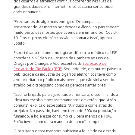
dos cigarros eletrônicos continua ocorrendo nas ruas de
grandes cidades e na internet – e só costuma ser coibido
após denúncias.
“Precisamos de algo mais enérgico. De campanhas
esclarecendo. As mortes por drogas e álcool no país chegam
muito perto das mortes que tivemos em um ano por Covid-
19. E os cigarros eletrônicos vão se somar a isso”, aponta
Lotufo.
Especializado em pneumologia pediátrica, o médico da USP
coordena o Núcleo de Estudos de Combate ao Uso de
Drogas por Crianças e Adolescentes da
Sociedade de
Pediatria de São Paulo (SPSP)
. Segundo ele, em outros países a
publicidade da indústria de cigarros eletrônicos teve como
alvo prioritário o público mais jovem, que não vinha sendo
atraído pelo tabagismo como as gerações anteriores.
“Isso foi lançado para a juventude americana, disseminando a
ideia nas escolas e nos acampamentos de verão, que lá são
comuns”, explica o especialista. “A indústria corre atrás do
prejuízo. No passado, havia em torno de 30% da população
fumando, e hoje esse consumo caiu para menos de 10%.
Então inventaram outra maneira de fumar”, completa.
O resultado dessa manobra publicitária foi nítido na década