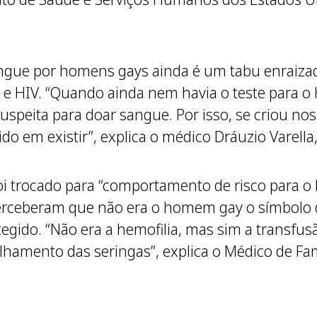
angue por homens gays ainda é um tabu enraizad
e HIV. “Quando ainda nem havia o teste para o H
peita para doar sangue. Por isso, se criou nos
 em existir”, explica o médico Dráuzio Varella
oi trocado para “comportamento de risco para o
erceberam que não era o homem gay o símbolo 
tegido. “Não era a hemofilia, mas sim a transfu
ilhamento das seringas”, explica o Médico de Fam