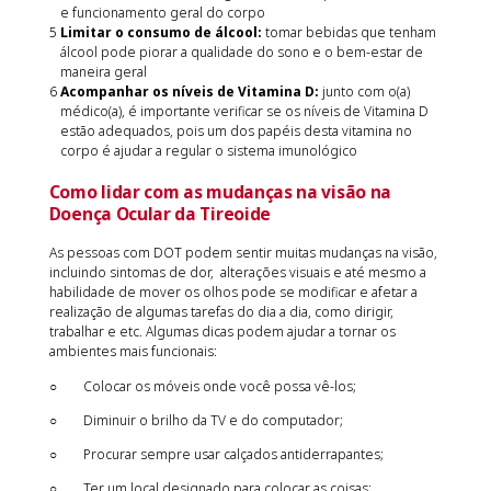
e funcionamento geral do corpo
Limitar o consumo de álcool:
tomar bebidas que tenham
álcool pode piorar a qualidade do sono e o bem-estar de
maneira geral
Acompanhar os níveis de Vitamina D:
junto com o(a)
médico(a), é importante verificar se os níveis de Vitamina D
estão adequados, pois um dos papéis desta vitamina no
corpo é ajudar a regular o sistema imunológico
Como lidar com as mudanças na visão na
Doença Ocular da Tireoide
As pessoas com DOT podem sentir muitas mudanças na visão,
incluindo sintomas de dor, alterações visuais e até mesmo a
habilidade de mover os olhos pode se modificar e afetar a
realização de algumas tarefas do dia a dia, como dirigir,
trabalhar e etc. Algumas dicas podem ajudar a tornar os
ambientes mais funcionais:
○ Colocar os móveis onde você possa vê-los;
○ Diminuir o brilho da TV e do computador;
○ Procurar sempre usar calçados antiderrapantes;
○ Ter um local designado para colocar as coisas;