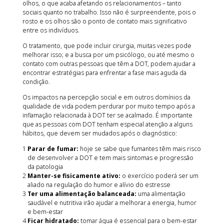
olhos, o que acaba afetando os relacionamentos – tanto
sociais quanto no trabalho. Isso não é surpreendente, pois o
rosto e os olhos são o ponto de contato mais significativo
entre os indivíduos.
O tratamento, que pode incluir cirurgia, muitas vezes pode
melhorar isso; e a busca por um psicólogo, ou até mesmo o
contato com outras pessoas que têm a DOT, podem ajudar a
encontrar estratégias para enfrentar a fase mais aguda da
condição.
Os impactos na percepção social e em outros domínios da
qualidade de vida podem perdurar por muito tempo após a
inflamação relacionada à DOT ter se acalmado. É importante
que as pessoas com DOT tenham especial atenção a alguns
hábitos, que devem ser mudados após o diagnóstico:
Parar de fumar:
hoje se sabe que fumantes têm mais risco
de desenvolver a DOT e tem mais sintomas e progressão
da patologia
Manter-se fisicamente ativo:
o exercício poderá ser um
aliado na regulação do humor e alívio do estresse
Ter uma alimentação balanceada:
uma alimentação
saudável e nutritiva irão ajudar a melhorar a energia, humor
e bem-estar
Ficar hidratado:
tomar água é essencial para o bem-estar