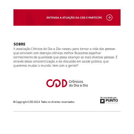
SOBRE
A associação Crônicos do Dia a Dia nasceu para tornar a vida das pessoas
que convivem com doenças crônicas melhor. Buscamos espalhar
conhecimento de qualidade que possa alcançar as mais diversas pessoas. É
através dessa conscientização, e da discussão em saúde pública, que
queremos mudar o mundo. Vem com a gente?!
Desenvolvido por:
© Copyright CDD 2024. Todos os direitos reservados.
relacionamento@cdd.org.br
(11) 3181-8266
Converse com a gente no WhatsApp