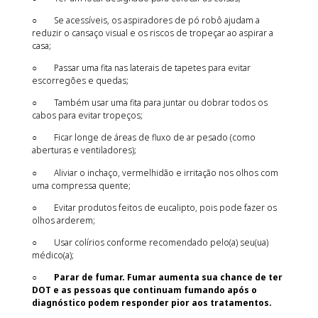
○ Se acessíveis, os aspiradores de pó robô ajudam a
reduzir o cansaço visual e os riscos de tropeçar ao aspirar a
casa;
○ Passar uma fita nas laterais de tapetes para evitar
escorregões e quedas;
○ Também usar uma fita para juntar ou dobrar todos os
cabos para evitar tropeços;
○ Ficar longe de áreas de fluxo de ar pesado (como
aberturas e ventiladores);
○ Aliviar o inchaço, vermelhidão e irritação nos olhos com
uma compressa quente;
○ Evitar produtos feitos de eucalipto, pois pode fazer os
olhos arderem;
○ Usar colírios conforme recomendado pelo(a) seu(ua)
médico(a);
○
Parar de fumar. Fumar aumenta sua chance de ter
DOT e as pessoas que continuam fumando após o
diagnóstico podem responder pior aos tratamentos.