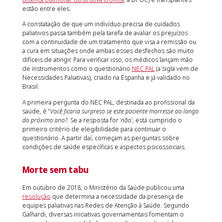
estão entre eles.
A constatação de que um indivíduo precisa de cuidados
paliativos passa também pela tarefa de avaliar os prejuízos
com a continuidade de um tratamento que visa a remissão ou
a cura em situações onde ambas esses desfechos são muito
difíceis de atingir. Para verificar isso, os médicos lançam mão
de instrumentos como o questionário
NEC PAL
(a sigla vem de
Necessidades Paliativas), criado na Espanha e já validado no
Brasil.
A primeira pergunta do NEC PAL, destinada ao profissional da
saúde, é “
Você ficaria surpreso se este paciente morresse ao longo
do próximo ano?
. Se a resposta for ‘
não’
, está cumprido o
primeiro critério de elegibilidade para continuar o
questionário. A partir daí, começam as perguntas sobre
condições de saúde específicas e aspectos psicossociais.
Morte sem tabu
Em outubro de 2018, o Ministério da Saúde publicou uma
resolução
que determina a necessidade da presença de
equipes paliativas nas Redes de Atenção à Saúde. Segundo
Galhardi, diversas iniciativas governamentais fomentam o