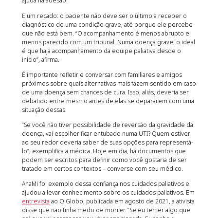
ajuda na adesão.
E um recado: o paciente não deve ser o último a receber o
diagnóstico de uma condição grave, até porque ele percebe
que não está bem. “O acompanhamento é menos abrupto e
menos parecido com um tribunal. Numa doença grave, o ideal
é que haja acompanhamento da equipe paliativa desde o
início”, afirma.
É importante refletir e conversar com familiares e amigos
próximos sobre quais alternativas mais fazem sentido em caso
de uma doença sem chances de cura. Isso, aliás, deveria ser
debatido entre mesmo antes de elas se depararem com uma
situação dessas.
“Se você não tiver possibilidade de reversão da gravidade da
doença, vai escolher ficar entubado numa UTI? Quem estiver
ao seu redor deveria saber de suas opções para representá-
lo”, exemplifica a médica. Hoje em dia, há documentos que
podem ser escritos para definir como você gostaria de ser
tratado em certos contextos – converse com seu médico.
AnaMi foi exemplo dessa confiança nos cuidados paliativos e
ajudou a levar conhecimento sobre os cuidados paliativos. Em
entrevista
ao O Globo, publicada em agosto de 2021, a ativista
disse que não tinha medo de morrer. “Se eu temer algo que