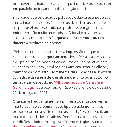
promover qualidade de vida – o que inclusive pode ocorrer
em paralelo ao tratamento da condição em si.
É verdade que os cuidados paliativos estão presentes e são
muito importantes nos últimos dias de vida, mas a equipe
responsável por esse cuidado pode – e, em geral, deve –
entrar em ação muito antes disso. O ideal é haver esse
acompanhamento junto à equipe de tratamento curativo
durante a evolução da doença.
“Pela nossa cultura, muitos tem a impressão de que os
cuidados paliativos significam uma desistência. Na verdade, a
equipe de saúde pede ajuda de uma equipe paliativa para
cuidar em conjunto”, explica a geriatra Ana Beatriz Galhardi,
membro da Comissão Permanente de Cuidados Paliativos da
Sociedade Brasileira de Geriatria e Gerontologia (SBGG). O
tema vai ser debatido no
XXIII Congresso de Geriatria e
Gerontologia
, que ocorrerá em São Paulo, entre os dias 23 e
25 de março de 2023.
O câncer é frequentemente a primeira doença que vem à
mente quando se pensa nesse tipo de tratamento, mas
pessoas com uma série de outras condições se beneficiam
muito dos cuidados paliativos. Demências como o Alzheimer,
condições crônicas mais graves (como estágios avançados da
doença pulmonar obstrutiva crônica
, a DPOC) e transplantes