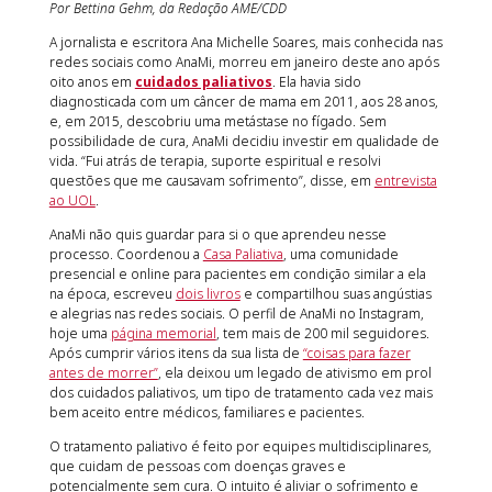
Por Bettina Gehm, da Redação AME/CDD
A jornalista e escritora Ana Michelle Soares, mais conhecida nas
redes sociais como AnaMi, morreu em janeiro deste ano após
oito anos em
cuidados paliativos
. Ela havia sido
diagnosticada com um câncer de mama em 2011, aos 28 anos,
e, em 2015, descobriu uma metástase no fígado. Sem
possibilidade de cura, AnaMi decidiu investir em qualidade de
vida. “Fui atrás de terapia, suporte espiritual e resolvi
questões que me causavam sofrimento”, disse, em
entrevista
ao UOL
.
AnaMi não quis guardar para si o que aprendeu nesse
processo. Coordenou a
Casa Paliativa
, uma comunidade
presencial e online para pacientes em condição similar a ela
na época, escreveu
dois livros
e compartilhou suas angústias
e alegrias nas redes sociais. O perfil de AnaMi no Instagram,
hoje uma
página memorial
, tem mais de 200 mil seguidores.
Após cumprir vários itens da sua lista de
“coisas para fazer
antes de morrer”
, ela deixou um legado de ativismo em prol
dos cuidados paliativos, um tipo de tratamento cada vez mais
bem aceito entre médicos, familiares e pacientes.
O tratamento paliativo é feito por equipes multidisciplinares,
que cuidam de pessoas com doenças graves e
potencialmente sem cura. O intuito é aliviar o sofrimento e