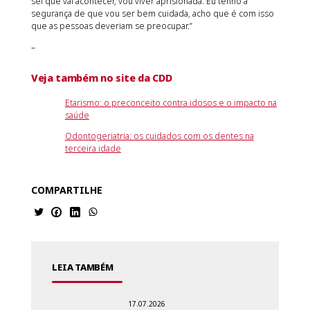
sei que vai acontecer, vou viver aprisionada. Eu tenho a
segurança de que vou ser bem cuidada, acho que é com isso
que as pessoas deveriam se preocupar.”
–
Veja também no site da CDD
Etarismo: o preconceito contra idosos e o impacto na
saúde
Odontogeriatria: os cuidados com os dentes na
terceira idade
COMPARTILHE
LEIA TAMBÉM
17.07.2026