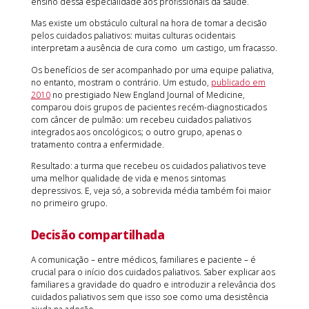
ensino dessa especialidade aos profissionais da saúde.
Mas existe um obstáculo cultural na hora de tomar a decisão
pelos cuidados paliativos: muitas culturas ocidentais
interpretam a ausência de cura como um castigo, um fracasso.
Os benefícios de ser acompanhado por uma equipe paliativa,
no entanto, mostram o contrário. Um estudo,
publicado em
2010
no prestigiado New England Journal of Medicine,
comparou dois grupos de pacientes recém-diagnosticados
com câncer de pulmão: um recebeu cuidados paliativos
integrados aos oncológicos; o outro grupo, apenas o
tratamento contra a enfermidade.
Resultado: a turma que recebeu os cuidados paliativos teve
uma melhor qualidade de vida e menos sintomas
depressivos. E, veja só, a sobrevida média também foi maior
no primeiro grupo.
Decisão compartilhada
A comunicação – entre médicos, familiares e paciente – é
crucial para o início dos cuidados paliativos. Saber explicar aos
familiares a gravidade do quadro e introduzir a relevância dos
cuidados paliativos sem que isso soe como uma desistência