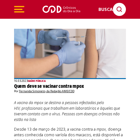
BUSCA
16.03.2023
SAÚDE PÚBLICA
Quem deve se vacinar contra mpox
Por
Fernanda Simoneto, da Redação AME/CDD
A vacina da mpox se destina a pessoas infectadas pelo
HIV, profissionais que trabalham em laboratórios e àqueles que
tiveram contato com o vírus. Pessoas com doenças crônicas não
estão na lista
Desde 13 de março de 2023, a vacina contra a
mpox,
doença
antes conhecida como varíola dos macacos, está disponível a