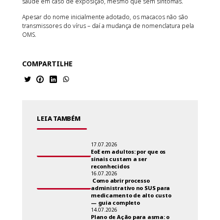
saúde em caso de exposição, mesmo que sem sintomas.
Apesar do nome inicialmente adotado, os macacos não são
transmissores do vírus – daí a mudança de nomenclatura pela
OMS.
COMPARTILHE
LEIA TAMBÉM
17.07.2026
EoE em adultos: por que os
sinais custam a ser
reconhecidos
16.07.2026
Como abrir processo
administrativo no SUS para
medicamento de alto custo
— guia completo
14.07.2026
Plano de Ação para asma: o