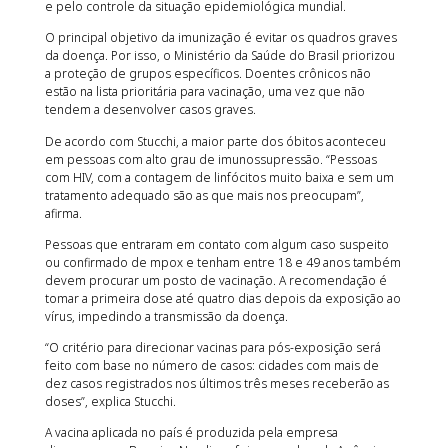
e pelo controle da situação epidemiológica mundial.
O principal objetivo da imunização é evitar os quadros graves
da doença. Por isso, o Ministério da Saúde do Brasil priorizou
a proteção de grupos específicos. Doentes crônicos não
estão na lista prioritária para vacinação, uma vez que não
tendem a desenvolver casos graves.
De acordo com Stucchi, a maior parte dos óbitos aconteceu
em pessoas com alto grau de imunossupressão. “Pessoas
com HIV, com a contagem de linfócitos muito baixa e sem um
tratamento adequado são as que mais nos preocupam”,
afirma.
Pessoas que entraram em contato com algum caso suspeito
ou confirmado de mpox e tenham entre 18 e 49 anos também
devem procurar um posto de vacinação. A recomendação é
tomar a primeira dose até quatro dias depois da exposição ao
vírus, impedindo a transmissão da doença.
“O critério para direcionar vacinas para pós-exposição será
feito com base no número de casos: cidades com mais de
dez casos registrados nos últimos três meses receberão as
doses”, explica Stucchi.
A vacina aplicada no país é produzida pela empresa