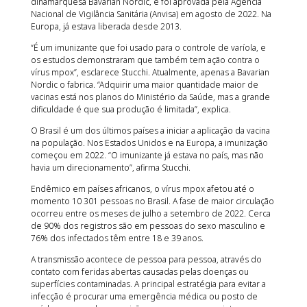
dinamarquesa Bavarian Nordic, e foi aprovada pela Agência
Nacional de Vigilância Sanitária (Anvisa) em agosto de 2022. Na
Europa, já estava liberada desde 2013.
“É um imunizante que foi usado para o controle de varíola, e
os estudos demonstraram que também tem ação contra o
vírus mpox”, esclarece Stucchi. Atualmente, apenas a Bavarian
Nordic o fabrica. “Adquirir uma maior quantidade maior de
vacinas está nos planos do Ministério da Saúde, mas a grande
dificuldade é que sua produção é limitada”, explica.
O Brasil é um dos últimos países a iniciar a aplicação da vacina
na população. Nos Estados Unidos e na Europa, a imunização
começou em 2022. “O imunizante já estava no país, mas não
havia um direcionamento”, afirma Stucchi.
Endêmico em países africanos, o vírus mpox afetou até o
momento 10 301 pessoas no Brasil. A fase de maior circulação
ocorreu entre os meses de julho a setembro de 2022. Cerca
de 90% dos registros são em pessoas do sexo masculino e
76% dos infectados têm entre 18 e 39 anos.
A transmissão acontece de pessoa para pessoa, através do
contato com feridas abertas causadas pelas doenças ou
superfícies contaminadas. A principal estratégia para evitar a
infecção é procurar uma emergência médica ou posto de