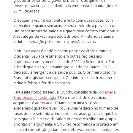
grupos prioritários. O governo brasileiro adquiriu 46 mil
doses de vacinas, quantidade suficiente para a imunização de
23 mil cidadãos.
O esquema vacinal completo é feito com duas doses, com
intervalo de quatro semanas, e será dedicado a pessoas com
HIV, profissionais de saúde e a quem teve contato com o vírus.
A estratégia de vacinação adotada pelo Ministério da Saúde
inclui a imunização pré e pós- exposição ao vírus.
O vírus da
mpox
é endêmico em países da África Central e
Ocidental. Seu aparecimento em outras regiões não
endêmicas começou em maio de 2022 no Reino Unido. Em
julho daquele ano, a Organização Mundial da Saúde (OMS)
decretou emergência de saúde pública. O primeiro caso no
Brasil foi registrado em junho. Os sintomas mais frequentes
incluem febre e feridas no corpo.
Para a infectologista Raquel Stucchi, consultora da
Sociedade
Brasileira de Infectologia
(SBI), a quantidade de vacinas
adquiridas é adequada. “Estamos em uma situação
epidemiológica favorável. Houve uma redução no número de
casos desde setembro, inclusive nos casos graves, o que fez
com que o Ministério da Saúde pudesse escolher um grupo
prioritário”, argumenta. A OMS não recomenda a vacinação em
massa da população justamente pela escassez de imunizantes