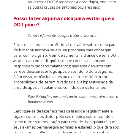
Às vezes, a DOT é associada à visão dupla, enquanto
as outras causas de sintomas oculares não;
Posso fazer alguma coisa para evitar que a
DOT piore?
Se você é fumante, busque tratar o seu vício
Peça conselhos a um profissional de saúde sobre como parar
de fumar ou inscreva-se em um programa para conseguir
parar com o cigarro. Além de aumentar a chance de ter a DOT,
as pessoas com o diagnóstico que continuam fumando
respondem pior aos tratamentos; mas essa desvantagem
parece desaparecer logo após o abandono do tabagismo.
Além disso, os não fumantes ou ex-fumantes têm maior
probabilidade de serem curados de sua hiperatividade da
tireoide após um tratamento com do que os fumantes.
Evite flutuações nos níveis da tireoide – particularmente o
hipotireoidismo
Certifique-se de fazer exames da tireoide regularmente e
siga os conselhos dados pelo seu médico sobre quando e
como tomar sua medicação para tireoide. Isso garantirá que
seus exames permaneçam normais e estáveis, o que dará aos
seus olhos a melhor chance de cura e da maneira sobre