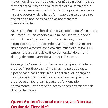
movem os olhos, de modo que eles não se movem mais de
forma alinhada; isso pode causar visão dupla. Raramente, a
DOT pode causar visão reduzida devido à pressão no nervo
na parte posterior do olho ou formação de úlceras na parte
frontal dos olhos, se as pálpebras não fecharem
completamente.
A DOT também é conhecida como Orbitopatia ou Oftalmopatia
de Graves – é uma condição autoimune. Ocorre quando o
sistema imunológico do corpo ataca o tecido, causando
inflamação nos tecidos ao redor e atrás do olho. Na maioria
das pessoas, a mesma condição autoimune que causa DOT
também afeta a glândula da tireoide, resultando em uma
doença de nome parecido, a doença de Graves.
A doença de Graves é uma das causas da hiperatividade na
tireoide (hipertireoidismo); mais raramente pode causar
hipoatividade da tireoide (hipotireoidismo, ou doença de
Hashimoto). A DOT pode ocorrer em pessoas quando a
tireoide está hiperativa, hipoativa ou funcionando
normalmente. Também pode ocorrer após o tratamento da
doença de Graves.
Quem é o profissional que trata a Doença
Ocular da Tireoide?