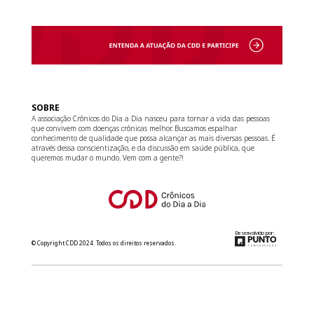
SOBRE
A associação Crônicos do Dia a Dia nasceu para tornar a vida das pessoas
que convivem com doenças crônicas melhor. Buscamos espalhar
conhecimento de qualidade que possa alcançar as mais diversas pessoas. É
através dessa conscientização, e da discussão em saúde pública, que
queremos mudar o mundo. Vem com a gente?!
Desenvolvido por:
© Copyright CDD 2024. Todos os direitos reservados.
relacionamento@cdd.org.br
(11) 3181-8266
Converse com a gente no WhatsApp