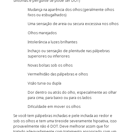
sintomas e pergunte se pode ser DOT)
Mudança na aparência dos olhos (geralmente olhos
fixos ou esbugalhados)
Uma sensação de areia ou secura excessiva nos olhos
Olhos marejados
Intolerância a luzes brilhantes
Inchaço ou sensação de plenitude nas pálpebras
superiores ou inferiores
Novas bolsas sob os olhos
Vermelhidão das pálpebras e olhos
Visão turva ou dupla
Dor dentro ou atrás do olho, especialmente ao olhar
para cima, para baixo ou para os lados
Dificuldade em mover os olhos
Se você tem pálpebras inchadas e pele inchada ao redor e
sob os olhos e tem uma tireoide severamente hipoativa, isso
provavelmente não é DOT. Deve melhorar assim que for
tratado adequadamente com tratamento apropriado com um