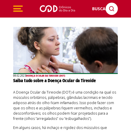
BUSCA
08.02.2023
DOENÇA OCULAR DA TIREOIDE (DOT)
Saiba tudo sobre a Doença Ocular da Tireoide
A Doença Ocular da Tireoide (DOT) é uma condição na qual os
músculos orbitários, pálpebras, glândulas lacrimais e tecido
adiposo atrás do olho ficam inflamados. Isso pode fazer com
que os olhos e as pálpebras fiquem vermelhos, inchados e
desconfortáveis; os olhos podem ficar projetados para a
frente (olhos “arregalados” ou “esbugalhados”).
Em alguns casos, há inchaço e rigidez dos músculos que