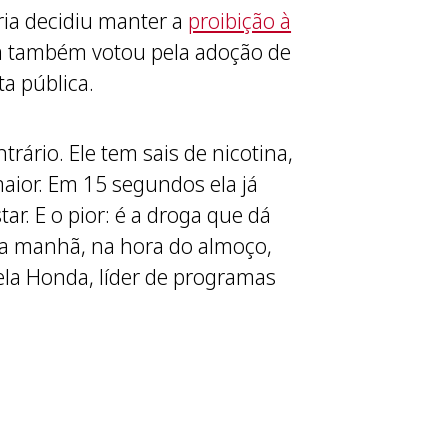
ria decidiu manter a
proibição à
sa também votou pela adoção de
a pública.
trário. Ele tem sais de nicotina,
maior. Em 15 segundos ela já
r. E o pior: é a droga que dá
a manhã, na hora do almoço,
gela Honda, líder de programas