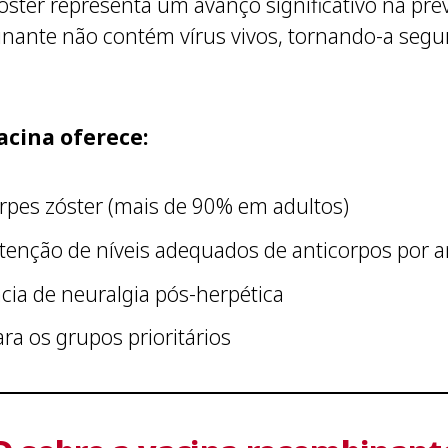
óster representa um avanço significativo na pr
inante não contém vírus vivos, tornando-a seg
cina oferece:
erpes zóster (mais de 90% em adultos)
enção de níveis adequados de anticorpos por 
ncia de neuralgia pós-herpética
ra os grupos prioritários