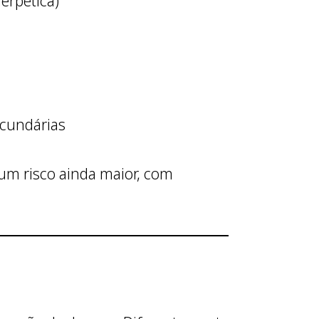
erpética)
ecundárias
um risco ainda maior, com