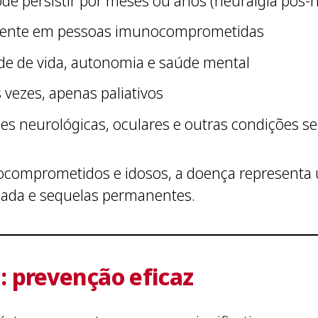
ode persistir por meses ou anos (neuralgia pós-h
lmente em pessoas imunocomprometidas
ade de vida, autonomia e saúde mental
 vezes, apenas paliativos
s neurológicas, oculares e outras condições s
ocomprometidos e idosos, a doença representa 
ngada e sequelas permanentes.
: prevenção eficaz