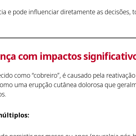
cia e pode influenciar diretamente as decisões,
nça com impactos significativ
ido como “cobreiro”, é causado pela reativação 
 como uma erupção cutânea dolorosa que geralm
os.
últiplos: