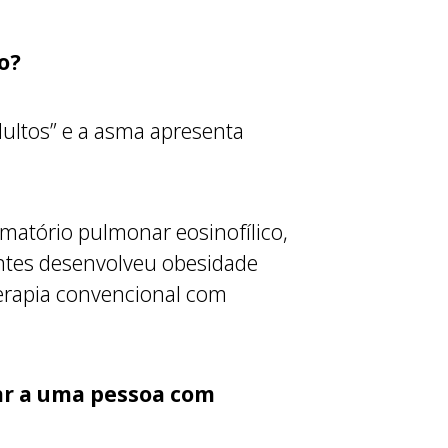
o?
dultos” e a asma apresenta
matório pulmonar eosinofílico,
ientes desenvolveu obesidade
erapia convencional com
ar a uma pessoa com