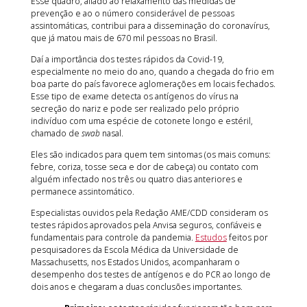
Esse quadro, aliado ao relaxamento das medidas de
prevenção e ao o número considerável de pessoas
assintomáticas, contribui para a disseminação do coronavírus,
que já matou mais de 670 mil pessoas no Brasil.
Daí a importância dos testes rápidos da Covid-19,
especialmente no meio do ano, quando a chegada do frio em
boa parte do país favorece aglomerações em locais fechados.
Esse tipo de exame detecta os antígenos do vírus na
secreção do nariz e pode ser realizado pelo próprio
indivíduo com uma espécie de cotonete longo e estéril,
chamado de
swab
nasal.
Eles são indicados para quem tem sintomas (os mais comuns:
febre, coriza, tosse seca e dor de cabeça) ou contato com
alguém infectado nos três ou quatro dias anteriores e
permanece assintomático.
Especialistas ouvidos pela Redação AME/CDD consideram os
testes rápidos aprovados pela Anvisa seguros, confiáveis e
fundamentais para controle da pandemia.
Estudos
feitos por
pesquisadores da Escola Médica da Universidade de
Massachusetts, nos Estados Unidos, acompanharam o
desempenho dos testes de antígenos e do PCR ao longo de
dois anos e chegaram a duas conclusões importantes.