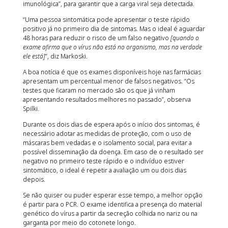
imunológica”, para garantir que a carga viral seja detectada.
“Uma pessoa sintomática pode apresentar o teste rápido
positivo já no primeiro dia de sintomas. Mas o ideal é aguardar
48 horas para reduzir o risco de um falso negativo
[quando o
exame afirma que o vírus não está no organismo, mas na verdade
ele está]
”, diz Markoski.
A boa notícia é que os exames disponíveis hoje nas farmácias
apresentam um percentual menor de falsos negativos. “Os
testes que ficaram no mercado são os que já vinham
apresentando resultados melhores no passado”, observa
Spilki.
Durante os dois dias de espera após o início dos sintomas, é
necessário adotar as medidas de proteção, com o uso de
máscaras bem vedadas e o isolamento social, para evitar a
possível disseminação da doença. Em caso de o resultado ser
negativo no primeiro teste rápido e o indivíduo estiver
sintomático, o ideal é repetir a avaliação um ou dois dias
depois.
Se não quiser ou puder esperar esse tempo, a melhor opção
é partir para o PCR. O exame identifica a presença do material
genético do vírus a partir da secreção colhida no nariz ou na
garganta por meio do cotonete longo.