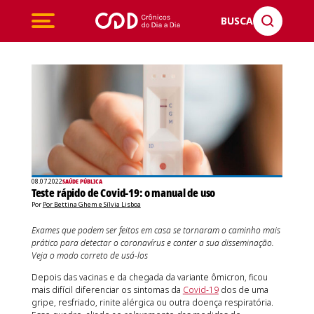
BUSCA
08.07.2022
SAÚDE PÚBLICA
Teste rápido de Covid-19: o manual de uso
Por
Por Bettina Ghem e Sílvia Lisboa
Exames que podem ser feitos em casa se tornaram o caminho mais
prático para detectar o coronavírus e conter a sua disseminação.
Veja o modo correto de usá-los
Depois das vacinas e da chegada da variante ômicron, ficou
mais difícil diferenciar os sintomas da
Covid-19
dos de uma
gripe, resfriado, rinite alérgica ou outra doença respiratória.