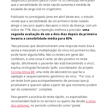
diagnóstico positivo para a Covid-19, os cientistas verificaram
que a sensibilidade do teste rápido aumenta à medida da
escalada da carga viral no organismo.
Publicado no prestigiado
Jama
em abril deste ano, o estudo
revela que a sensibilidade de um primeiro teste isolado
atinge o seu pico quatro dias após o início da doença, com um
índice de 77%. Mas a repetição melhora a precisão:
uma
segunda avaliação de um a dois dias depois da primeira
levanta a sensibilidade média para 85%
.
“Nas pessoas que desenvolveram uma resposta muito boa à
vacina e mascaram a multiplicação do vírus nos primeiros dias,
pode haver alguma falha. Mas os testes em geral são
confiáveis, e uma coisa é certa: se deu positivo no teste
rápido, dificilmente o paciente não está transmitindo o vírus”,
explica virologista Fernando Spilki, coordenador do projeto
Corona-ômica BR
, uma rede de laboratórios que faz a
captação e sequenciamento genômico do vírus. “Por isso, é
um teste bom para acompanhamento de pessoas que já
positivaram e querem saber a partir de que momento podem
sair do isolamento”, completa.
Para garantir a acurácia do teste rápido, os especialistas
recomendam fazê-lo no terceiro ou quarto dia desde
o início
dos sintomas
, no período conhecido como “janela