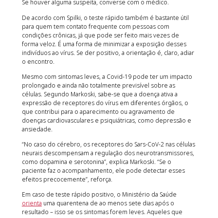
Se houver alguma suspeita, converse com o médico.
De acordo com Spilki, o teste rápido também é bastante útil
para quem tem contato frequente com pessoas com
condições crônicas, já que pode ser feito mais vezes de
forma veloz. É uma forma de minimizar a exposição desses
indivíduos ao vírus. Se der positivo, a orientação é, claro, adiar
o encontro.
Mesmo com sintomas leves, a Covid-19 pode ter um impacto
prolongado e ainda não totalmente previsível sobre as
células. Segundo Markoski, sabe-se que a doença ativa a
expressão de receptores do vírus em diferentes órgãos, o
que contribui para o aparecimento ou agravamento de
doenças cardiovasculares e psiquiátricas, como depressão e
ansiedade.
“No caso do cérebro, os receptores do Sars-CoV-2 nas células
neurais descompensam a regulação dos neurotransmissores,
como dopamina e serotonina”, explica Markoski. “Se o
paciente faz o acompanhamento, ele pode detectar esses
efeitos precocemente”, reforça.
Em caso de teste rápido positivo, o Ministério da Saúde
orienta
uma quarentena de ao menos sete dias após o
resultado – isso se os sintomas forem leves. Aqueles que