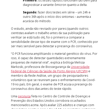
Primeiro:
os testes rápidos funcionam tão bem para
diagnosticar a variante ômicron quanto a delta.
Segundo:
fazer dois testes em série – um 24h e
outro 36h após o início dos sintomas – aumenta a
acurácia do método.
O estudo, ainda não revisado por pares (quando outros
cientistas avaliam o trabalho antes da sua publicação para
verificar se está tudo ok), foi o primeiro a comparar a
sensibilidade desse tipo de exame com o PCR, conhecido por
ser mais sensível para detectar a presença do coronavírus.
“O PCR funciona amplificando o material genético do vírus. Por
isso, é capaz de detectar quantidades extremamente
pequenas de material viral”, explica a bióloga Melissa
Markoski, professora de Biossegurança da
Universidade
Federal de Ciências da Saúde de Porto Alegre (UFCSPA)
e
membro da Rede Análise, um grupo de pesquisadores
voluntários que se reuniram para o enfrentamento da Covid-
19 no país. Em geral, o exame de PCR acusa a presença do
coronavírus dois dias antes do teste rápido.
Uma
pesquisa
feita no Centro de Controle de Doenças e
Prevenção dos Estados Unidos corrobora os achados
mencionados acima. Após avaliar 225 adultos e crianças com