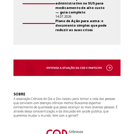
administrativo no SUS para
medicamento de alto custo
— guia completo
14.07.2026
Plano de Ação para asma: o
documento simples que pode
reduzir as suas crises
SOBRE
A associação Crônicos do Dia a Dia nasceu para tornar a vida das pessoas
que convivem com doenças crônicas melhor. Buscamos espalhar
conhecimento de qualidade que possa alcançar as mais diversas pessoas. É
através dessa conscientização, e da discussão em saúde pública, que
queremos mudar o mundo. Vem com a gente?!