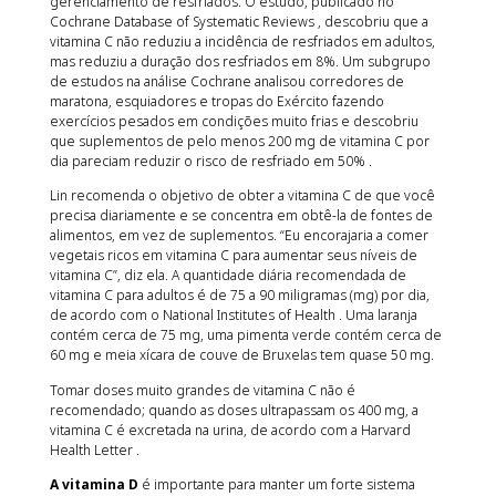
gerenciamento de resfriados. O estudo, publicado no
Cochrane Database of Systematic Reviews , descobriu que a
vitamina C não reduziu a incidência de resfriados em adultos,
mas reduziu a duração dos resfriados em 8%. Um subgrupo
de estudos na análise Cochrane analisou corredores de
maratona, esquiadores e tropas do Exército fazendo
exercícios pesados ​​em condições muito frias e descobriu
que suplementos de pelo menos 200 mg de vitamina C por
dia pareciam reduzir o risco de resfriado em 50% .
Lin recomenda o objetivo de obter a vitamina C de que você
precisa diariamente e se concentra em obtê-la de fontes de
alimentos, em vez de suplementos. “Eu encorajaria a comer
vegetais ricos em vitamina C para aumentar seus níveis de
vitamina C”, diz ela. A quantidade diária recomendada de
vitamina C para adultos é de 75 a 90 miligramas (mg) por dia,
de acordo com o National Institutes of Health . Uma laranja
contém cerca de 75 mg, uma pimenta verde contém cerca de
60 mg e meia xícara de couve de Bruxelas tem quase 50 mg.
Tomar doses muito grandes de vitamina C não é
recomendado; quando as doses ultrapassam os 400 mg, a
vitamina C é excretada na urina, de acordo com a Harvard
Health Letter .
A vitamina D
é importante para manter um forte sistema