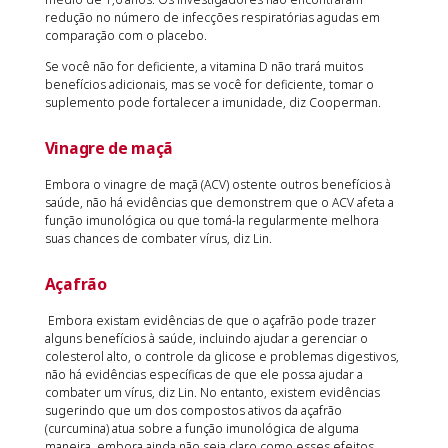
redução no número de infecções respiratórias agudas em
comparação com o placebo.
Se você não for deficiente, a vitamina D não trará muitos
benefícios adicionais, mas se você for deficiente, tomar o
suplemento pode fortalecer a imunidade, diz Cooperman.
Vinagre de maçã
Embora o vinagre de maçã (ACV) ostente outros benefícios à
saúde, não há evidências que demonstrem que o ACV afeta a
função imunológica ou que tomá-la regularmente melhora
suas chances de combater vírus, diz Lin.
Açafrão
Embora existam evidências de que o açafrão pode trazer
alguns benefícios à saúde, incluindo ajudar a gerenciar o
colesterol alto, o controle da glicose e problemas digestivos,
não há evidências específicas de que ele possa ajudar a
combater um vírus, diz Lin. No entanto, existem evidências
sugerindo que um dos compostos ativos da açafrão
(curcumina) atua sobre a função imunológica de alguma
maneira, embora ainda não seja claro como esses efeitos