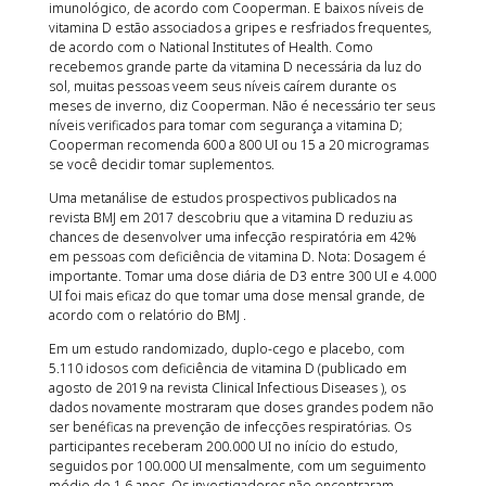
imunológico, de acordo com Cooperman. E baixos níveis de
vitamina D estão associados a gripes e resfriados frequentes,
de acordo com o National Institutes of Health. Como
recebemos grande parte da vitamina D necessária da luz do
sol, muitas pessoas veem seus níveis caírem durante os
meses de inverno, diz Cooperman. Não é necessário ter seus
níveis verificados para tomar com segurança a vitamina D;
Cooperman recomenda 600 a 800 UI ou 15 a 20 microgramas
se você decidir tomar suplementos.
Uma metanálise de estudos prospectivos publicados na
revista BMJ em 2017 descobriu que a vitamina D reduziu as
chances de desenvolver uma infecção respiratória em 42%
em pessoas com deficiência de vitamina D. Nota: Dosagem é
importante. Tomar uma dose diária de D3 entre 300 UI e 4.000
UI foi mais eficaz do que tomar uma dose mensal grande, de
acordo com o relatório do BMJ .
Em um estudo randomizado, duplo-cego e placebo, com
5.110 idosos com deficiência de vitamina D (publicado em
agosto de 2019 na revista Clinical Infectious Diseases ), os
dados novamente mostraram que doses grandes podem não
ser benéficas na prevenção de infecções respiratórias. Os
participantes receberam 200.000 UI no início do estudo,
seguidos por 100.000 UI mensalmente, com um seguimento
médio de 1,6 anos. Os investigadores não encontraram