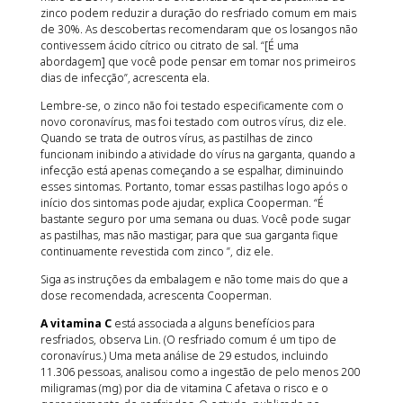
zinco podem reduzir a duração do resfriado comum em mais
de 30%. As descobertas recomendaram que os losangos não
contivessem ácido cítrico ou citrato de sal. “[É uma
abordagem] que você pode pensar em tomar nos primeiros
dias de infecção”, acrescenta ela.
Lembre-se, o zinco não foi testado especificamente com o
novo coronavírus, mas foi testado com outros vírus, diz ele.
Quando se trata de outros vírus, as pastilhas de zinco
funcionam inibindo a atividade do vírus na garganta, quando a
infecção está apenas começando a se espalhar, diminuindo
esses sintomas. Portanto, tomar essas pastilhas logo após o
início dos sintomas pode ajudar, explica Cooperman. “É
bastante seguro por uma semana ou duas. Você pode sugar
as pastilhas, mas não mastigar, para que sua garganta fique
continuamente revestida com zinco ”, diz ele.
Siga as instruções da embalagem e não tome mais do que a
dose recomendada, acrescenta Cooperman.
A vitamina C
está associada a alguns benefícios para
resfriados, observa Lin. (O resfriado comum é um tipo de
coronavírus.) Uma meta análise de 29 estudos, incluindo
11.306 pessoas, analisou como a ingestão de pelo menos 200
miligramas (mg) por dia de vitamina C afetava o risco e o