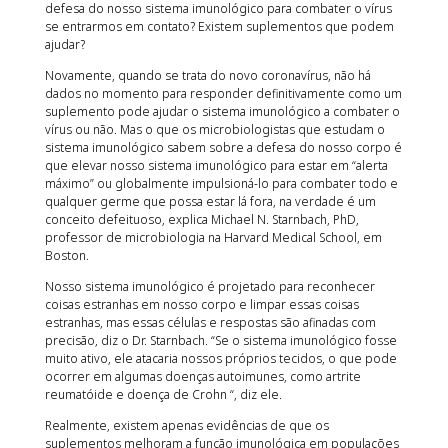
defesa do nosso sistema imunológico para combater o vírus
se entrarmos em contato? Existem suplementos que podem
ajudar?
Novamente, quando se trata do novo coronavírus, não há
dados no momento para responder definitivamente como um
suplemento pode ajudar o sistema imunológico a combater o
vírus ou não. Mas o que os microbiologistas que estudam o
sistema imunológico sabem sobre a defesa do nosso corpo é
que elevar nosso sistema imunológico para estar em “alerta
máximo” ou globalmente impulsioná-lo para combater todo e
qualquer germe que possa estar lá fora, na verdade é um
conceito defeituoso, explica Michael N. Starnbach, PhD,
professor de microbiologia na Harvard Medical School, em
Boston.
Nosso sistema imunológico é projetado para reconhecer
coisas estranhas em nosso corpo e limpar essas coisas
estranhas, mas essas células e respostas são afinadas com
precisão, diz o Dr. Starnbach. “Se o sistema imunológico fosse
muito ativo, ele atacaria nossos próprios tecidos, o que pode
ocorrer em algumas doenças autoimunes, como artrite
reumatóide e doença de Crohn “, diz ele.
Realmente, existem apenas evidências de que os
suplementos melhoram a função imunológica em populações