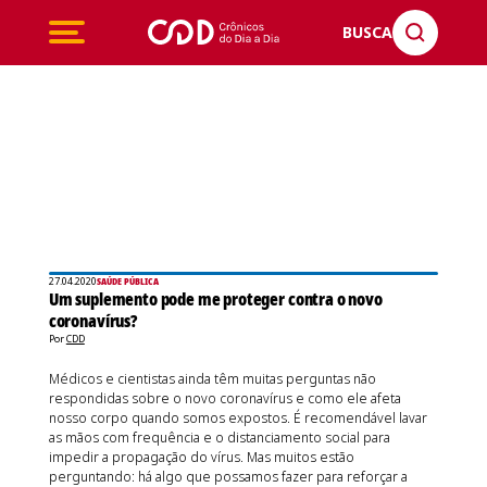
BUSCA
27.04.2020
SAÚDE PÚBLICA
Um suplemento pode me proteger contra o novo
coronavírus?
Por
CDD
Médicos e cientistas ainda têm muitas perguntas não
respondidas sobre o novo coronavírus e como ele afeta
nosso corpo quando somos expostos. É recomendável lavar
as mãos com frequência e o distanciamento social para
impedir a propagação do vírus. Mas muitos estão
perguntando: há algo que possamos fazer para reforçar a