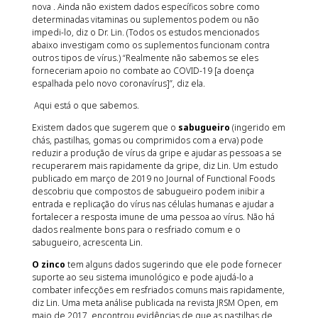
nova . Ainda não existem dados específicos sobre como
determinadas vitaminas ou suplementos podem ou não
impedi-lo, diz o Dr. Lin. (Todos os estudos mencionados
abaixo investigam como os suplementos funcionam contra
outros tipos de vírus.) “Realmente não sabemos se eles
forneceriam apoio no combate ao COVID-19 [a doença
espalhada pelo novo coronavírus]”, diz ela.
Aqui está o que sabemos.
Existem dados que sugerem que o
sabugueiro
(ingerido em
chás, pastilhas, gomas ou comprimidos com a erva) pode
reduzir a produção de vírus da gripe e ajudar as pessoas a se
recuperarem mais rapidamente da gripe, diz Lin. Um estudo
publicado em março de 2019 no Journal of Functional Foods
descobriu que compostos de sabugueiro podem inibir a
entrada e replicação do vírus nas células humanas e ajudar a
fortalecer a resposta imune de uma pessoa ao vírus. Não há
dados realmente bons para o resfriado comum e o
sabugueiro, acrescenta Lin.
O zinco
tem alguns dados sugerindo que ele pode fornecer
suporte ao seu sistema imunológico e pode ajudá-lo a
combater infecções em resfriados comuns mais rapidamente,
diz Lin. Uma meta análise publicada na revista JRSM Open, em
maio de 2017, encontrou evidências de que as pastilhas de