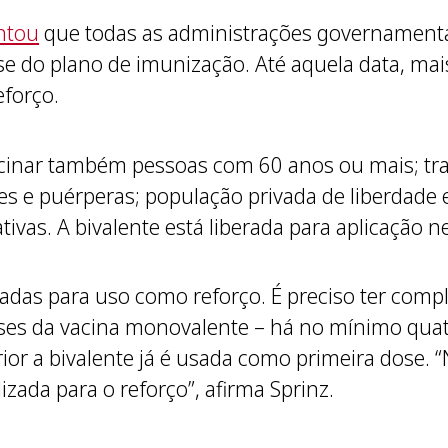
ntou
que todas as administrações governamentai
 do plano de imunização. Até aquela data, mais
eforço.
acinar também pessoas com 60 anos ou mais; tr
s e puérperas; população privada de liberdade e
vas. A bivalente está liberada para aplicação n
adas para uso como reforço. É preciso ter comple
ses da vacina monovalente – há no mínimo quat
ior a bivalente já é usada como primeira dose. “N
lizada para o reforço”, afirma Sprinz.