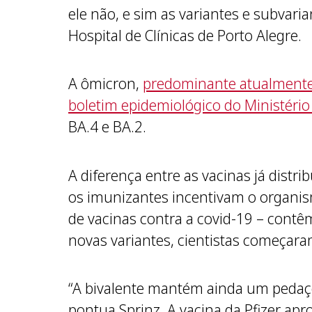
ele não, e sim as variantes e subvari
Hospital de Clínicas de Porto Alegre.
A ômicron,
predominante atualment
boletim epidemiológico do Ministéri
BA.4 e BA.2.
A diferença entre as vacinas já distr
os imunizantes incentivam o organis
de vacinas contra a covid-19 – cont
novas variantes, cientistas começara
“A bivalente mantém ainda um pedaço 
pontua Sprinz. A vacina da Pfizer apr