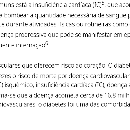
5
uns está a insuficiência cardíaca (IC)
, que ac
ara bombear a quantidade necessária de sangue 
te durante atividades físicas ou rotineiras como
doença progressiva que pode se manifestar em e
6
uente internação
.
ulares que oferecem risco ao coração. O diabet
es o risco de morte por doença cardiovascular
) isquêmico, insuficiência cardíaca (IC), doença a
tima-se que a doença acometa cerca de 16,8 milh
iovasculares, o diabetes foi uma das comorbida