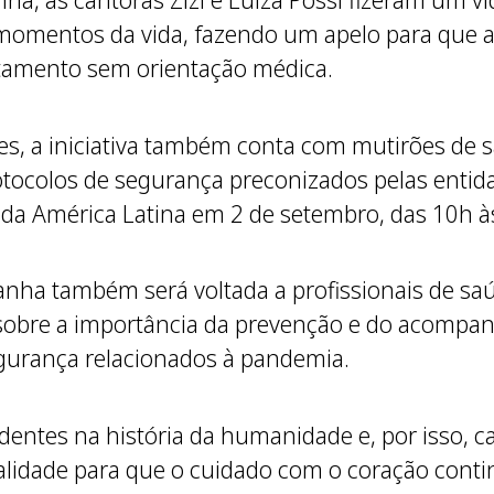
, as cantoras Zizi e Luiza Possi fizeram um ví
momentos da vida, fazendo um apelo para que 
atamento sem orientação médica.
s, a iniciativa também conta com mutirões de s
otocolos de segurança preconizados pelas entida
 da América Latina em 2 de setembro, das 10h à
nha também será voltada a profissionais de saú
s sobre a importância da prevenção e do acomp
egurança relacionados à pandemia.
entes na história da humanidade e, por isso, 
lidade para que o cuidado com o coração conti