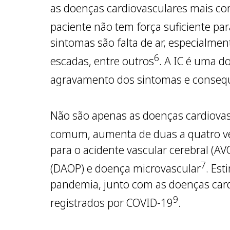
as doenças cardiovasculares mais com
paciente não tem força suficiente p
sintomas são falta de ar, especialmen
6
escadas, entre outros
. A IC é uma 
agravamento dos sintomas e conseq
Não são apenas as doenças cardiovasc
comum, aumenta de duas a quatro vez
para o acidente vascular cerebral (AVC
7
(DAOP) e doença microvascular
. Es
pandemia, junto com as doenças card
9
registrados por COVID-19
.