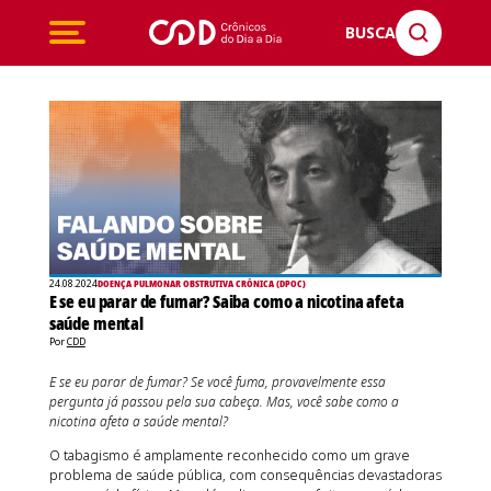
BUSCA
24.08.2024
DOENÇA PULMONAR OBSTRUTIVA CRÔNICA (DPOC)
E se eu parar de fumar? Saiba como a nicotina afeta
saúde mental
Por
CDD
E se eu parar de fumar? Se você fuma, provavelmente essa
pergunta já passou pela sua cabeça. Mas, você sabe como a
nicotina afeta a saúde mental?
O tabagismo é amplamente reconhecido como um grave
problema de saúde pública, com consequências devastadoras