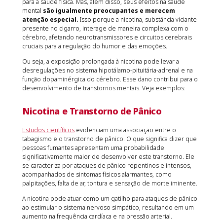
para a saúde física. Mas, além disso, seus efeitos na saúde
mental
são igualmente preocupantes e merecem
atenção especial.
Isso porque a nicotina, substância viciante
presente no cigarro, interage de maneira complexa com o
cérebro, afetando neurotransmissores e circuitos cerebrais
cruciais para a regulação do humor e das emoções.
Ou seja, a exposição prolongada à nicotina pode levar a
desregulações no sistema hipotálamo-pituitária-adrenal e na
função dopaminérgica do cérebro. Esse dano contribui para o
desenvolvimento de transtornos mentais. Veja exemplos:
Nicotina e Transtorno de Pânico
Estudos científicos
evidenciam uma associação entre o
tabagismo e o transtorno de pânico. O que significa dizer que
pessoas fumantes apresentam uma probabilidade
significativamente maior de desenvolver este transtorno. Ele
se caracteriza por ataques de pânico repentinos e intensos,
acompanhados de sintomas físicos alarmantes, como
palpitações, falta de ar, tontura e sensação de morte iminente.
A nicotina pode atuar como um gatilho para ataques de pânico
ao estimular o sistema nervoso simpático, resultando em um
aumento na frequência cardíaca e na pressão arterial.