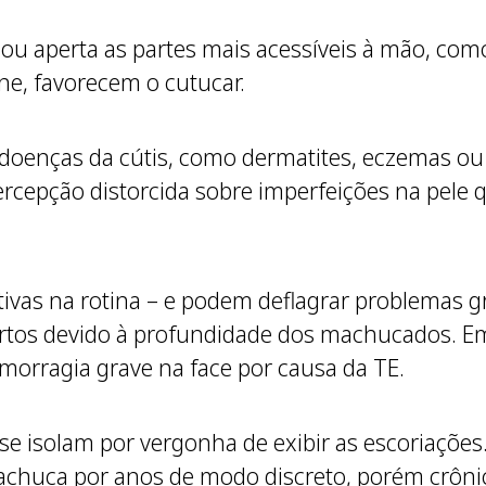
 ou aperta as partes mais acessíveis à mão, com
ne, favorecem o cutucar.
 doenças da cútis, como dermatites, eczemas o
cepção distorcida sobre imperfeições na pele q
tivas na rotina – e podem deflagrar problemas 
ertos devido à profundidade dos machucados. 
orragia grave na face por causa da TE.
s se isolam por vergonha de exibir as escoriaçõ
machuca por anos de modo discreto, porém crôn