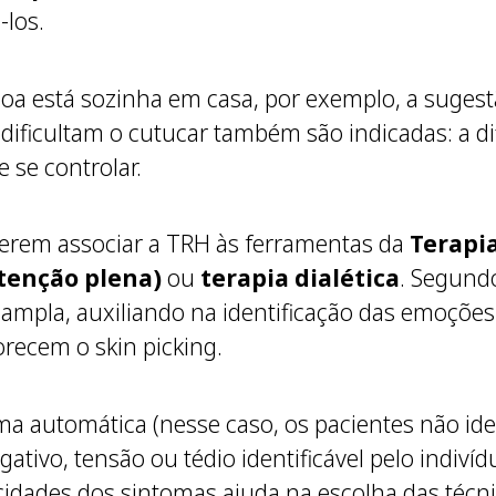
-los.
soa está sozinha em casa, por exemplo, a suges
 dificultam o cutucar também são indicadas: a di
e se controlar.
erem associar a TRH às ferramentas da
Terapi
tenção plena)
ou
terapia dialética
. Segundo
mpla, auxiliando na identificação das emoções 
orecem o skin picking.
a automática (nesse caso, os pacientes não ide
tivo, tensão ou tédio identificável pelo indiví
ficidades dos sintomas ajuda na escolha das técn